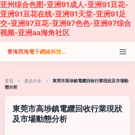
亚州综合色图-亚洲91成人-亚洲91豆花-
亚洲91豆花在线-亚洲91天堂-亚洲91足
交-亚洲97豆花-亚洲97色色-亚洲97综合
视频-亚洲aa海角社区
青海西海電子網絡科技有限公司
首頁
>
產品大全
>
東莞市高埗鎮電纜回收行業現狀及市場動
態分析
東莞市高埗鎮電纜回收行業現狀
及市場動態分析