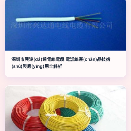
深圳市興達(dá)通電線電纜 電話線產(chǎn)品技術
(shù)與應(yīng)用全解析