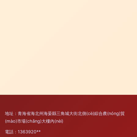
地址：青海省海北州海晏縣三角城大街北側(cè)綜合農(nóng)貿
(mào)市場(chǎng)大樓內(nèi)
電話：1363920**